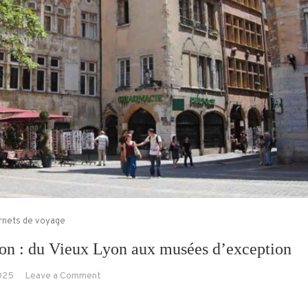
rnets de voyage
Lyon : du Vieux Lyon aux musées d’exception
on
025
Leave a Comment
Ma