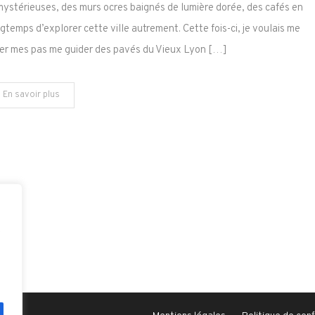
virée
mystérieuses, des murs ocres baignés de lumière dorée, des cafés en
artistique
ngtemps d’explorer cette ville autrement. Cette fois-ci, je voulais me
de
sser mes pas me guider des pavés du Vieux Lyon […]
3
jours
à
En savoir plus
Lyon
:
du
Vieux
Lyon
aux
musées
d’exception
e