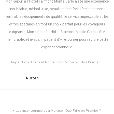
Mon séjour à l’Hôtel Fairmont Monte Carlo a été une expérience
inoubliable, mêlant luxe, beauté et confort. L’emplacement
central, les équipements de qualité, le service impeccable et les
offres spéciales en font un choix parfait pour les voyageurs
exigeants. Mon séjour à l’Hôtel Fairmont Monte Carlo a été
mémorable, et je suis impatient d’y retourner pour revivre cette
expérienceionnelle.
Tagged
Hôtel Fairmont Monte Carlo
,
Monaco
,
Palais Princier
Nurten
Navigation
Les Incontournables à Monaco : Que Faire en Premier ?