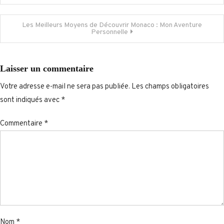
de
Les Meilleurs Moyens de Découvrir Monaco : Mon Aventure
Personnelle
l’article
Laisser un commentaire
Votre adresse e-mail ne sera pas publiée.
Les champs obligatoires
sont indiqués avec
*
Commentaire
*
Nom
*