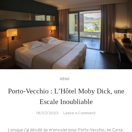
Hôtel
Porto-Vecchio : L’Hôtel Moby Dick, une
Escale Inoubliable
on
18/07/2023
Leave a Comment
Porto-
Vecchio
Lorsque j’ai décidé de m’envoler pour Porto-Vecchio, en Corse,