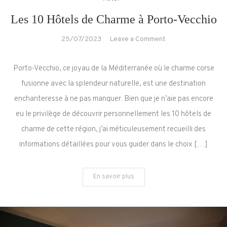
Les 10 Hôtels de Charme à Porto-Vecchio
on
25/07/2023
Leave a Comment
Les
10
Porto-Vecchio, ce joyau de la Méditerranée où le charme corse
Hôtels
fusionne avec la splendeur naturelle, est une destination
de
enchanteresse à ne pas manquer. Bien que je n’aie pas encore
Charme
eu le privilège de découvrir personnellement les 10 hôtels de
à
Porto-
charme de cette région, j’ai méticuleusement recueilli des
Vecchio
informations détaillées pour vous guider dans le choix […]
En savoir plus