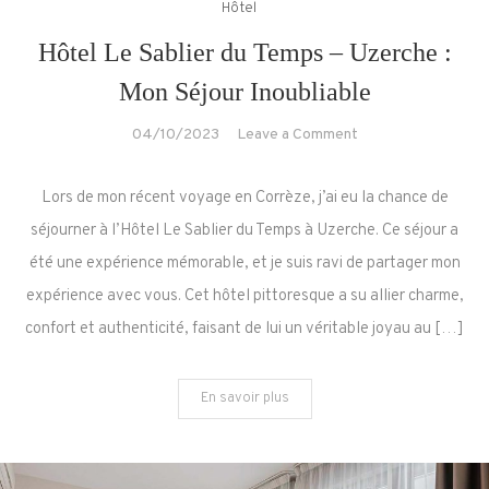
Hôtel
Hôtel Le Sablier du Temps – Uzerche :
Mon Séjour Inoubliable
on
04/10/2023
Leave a Comment
Hôtel
Le
Lors de mon récent voyage en Corrèze, j’ai eu la chance de
Sablier
séjourner à l’Hôtel Le Sablier du Temps à Uzerche. Ce séjour a
du
été une expérience mémorable, et je suis ravi de partager mon
Temps
expérience avec vous. Cet hôtel pittoresque a su allier charme,
–
Uzerche
confort et authenticité, faisant de lui un véritable joyau au […]
:
Mon
En savoir plus
Séjour
Inoubliable