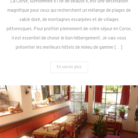
La Corse, surnommée « l’île de beauté », est une destination
l’Hospitalité
magnifique pour ceux qui recherchent un mélange de plages de
Corse
sable doré, de montagnes escarpées et de villages
:
pittoresques. Pour profiter pleinement de votre séjour en Corse,
Nos
12
il est essentiel de choisir le bon hébergement. Je vais vous
Choix
présenter les meilleurs hôtels de milieu de gamme […]
d’Hôtels
de
En savoir plus
Qualité