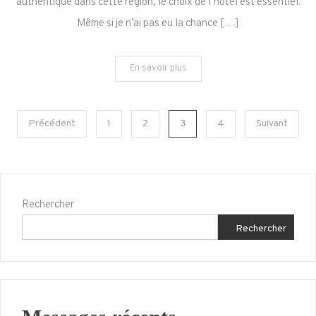
authentique dans cette région, le choix de l’hôtel est essentiel.
Pays
Même si je n’ai pas eu la chance […]
Basque
En savoir plus
Pagination
Précédent
1
2
3
4
Suivant
des
publications
Rechercher
Rechercher