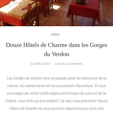
Hôtel
Douze Hôtels de Charme dans les Gorges
du Verdon
on
03/08/2023
Leave a Comment
Douze
Hôtels
Les Gorges du Verdon sont un paradis pour les amoureux de la
de
nature, les randonneurs et les passionnés d’aventure. Si vous
Charme
envisagez de visiter cette région pittoresque du sud-est de la
dans
France, vous êtes au bon endroit ! Je vais vous présenter douze
les
Gorges
hôtels de charme où vous pourrez séjourner pour vivre une