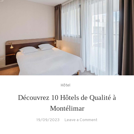
Hôtel
Découvrez 10 Hôtels de Qualité à
Montélimar
on
19/09/2023
Leave a Comment
Découvrez