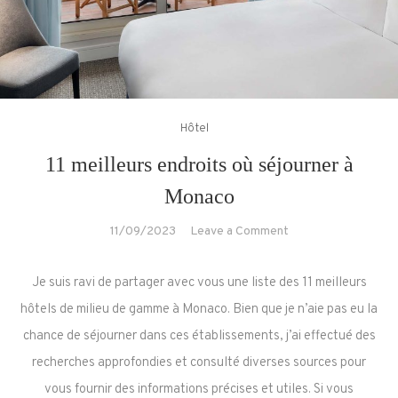
Hôtel
11 meilleurs endroits où séjourner à
Monaco
on
11/09/2023
Leave a Comment
11
meilleurs
Je suis ravi de partager avec vous une liste des 11 meilleurs
endroits
hôtels de milieu de gamme à Monaco. Bien que je n’aie pas eu la
où
chance de séjourner dans ces établissements, j’ai effectué des
séjourner
recherches approfondies et consulté diverses sources pour
à
Monaco
vous fournir des informations précises et utiles. Si vous