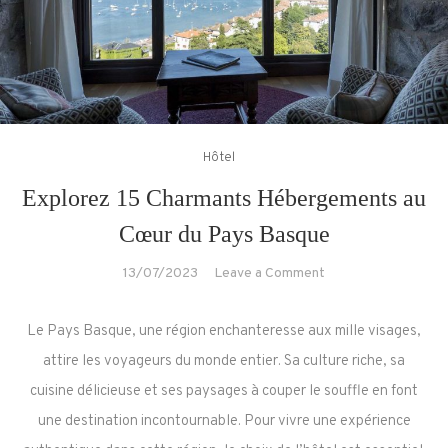
Hôtel
Explorez 15 Charmants Hébergements au
Cœur du Pays Basque
on
13/07/2023
Leave a Comment
Explorez
15
Le Pays Basque, une région enchanteresse aux mille visages,
Charmants
attire les voyageurs du monde entier. Sa culture riche, sa
Hébergements
cuisine délicieuse et ses paysages à couper le souffle en font
au
une destination incontournable. Pour vivre une expérience
Cœur
du