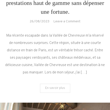
prestations haut de gamme sans dépenser
une fortune.
on
26/08/2023
Leave a Comment
Luxe
Abordable
Ma récente escapade dans la Vallée de Chevreuse m’a réservé
à
de nombreuses surprises. Cette région, située à une courte
Vallée
distance en train de Paris, est un véritable trésor caché. Entre
de
ses paysages verdoyants, ses châteaux médiévaux, et sa
Chevreuse
:
délicieuse cuisine, Vallée de Chevreuse est une destination à ne
Hôtel
pas manquer. Lors de mon séjour, j’ai […]
La
Fontaine
En savoir plus
–
Profitez
de
prestations