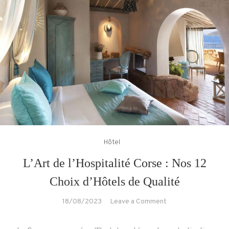
haut
de
gamme
sans
dépenser
une
fortune.
Hôtel
L’Art de l’Hospitalité Corse : Nos 12
Choix d’Hôtels de Qualité
on
18/08/2023
Leave a Comment
L’Art
de