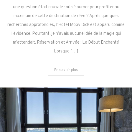
:
une question était cruciale : où séjourner pour profiter au
L’Hôtel
maximum de cette destination de rêve ? Après quelques
Moby
recherches approfondies, l’Hôtel Moby Dick est apparu comme
Dick,
une
l’évidence. Pourtant, je n’avais aucune idée de la magie qui
Escale
m’attendait. Réservation et Arrivée : Le Début Enchanté
Inoubliable
Lorsque […]
En savoir plus