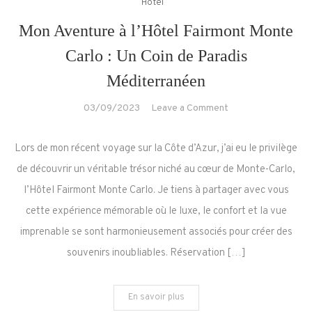
Hôtel
Mon Aventure à l’Hôtel Fairmont Monte
Carlo : Un Coin de Paradis
Méditerranéen
on
03/09/2023
Leave a Comment
Mon
Aventure
Lors de mon récent voyage sur la Côte d’Azur, j’ai eu le privilège
à
de découvrir un véritable trésor niché au cœur de Monte-Carlo,
l’Hôtel
l’Hôtel Fairmont Monte Carlo. Je tiens à partager avec vous
Fairmont
cette expérience mémorable où le luxe, le confort et la vue
Monte
Carlo
imprenable se sont harmonieusement associés pour créer des
:
souvenirs inoubliables. Réservation […]
Un
Coin
En savoir plus
de