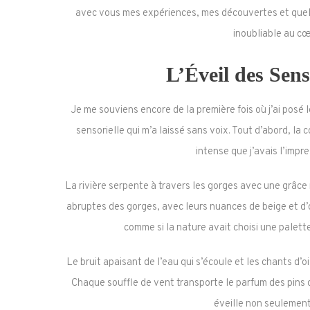
avec vous mes expériences, mes découvertes et quelq
inoubliable au cœ
L’Éveil des Sen
Je me souviens encore de la première fois où j’ai posé 
sensorielle qui m’a laissé sans voix. Tout d’abord, la 
intense que j’avais l’impr
La rivière serpente à travers les gorges avec une grâce n
abruptes des gorges, avec leurs nuances de beige et d’
comme si la nature avait choisi une palett
Le bruit apaisant de l’eau qui s’écoule et les chants d’o
Chaque souffle de vent transporte le parfum des pins q
éveille non seulement 