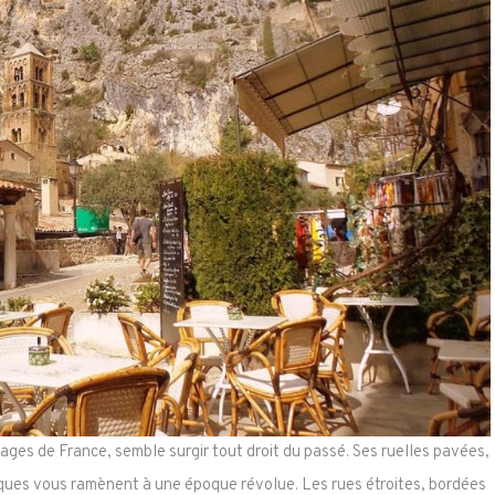
ages de France, semble surgir tout droit du passé. Ses ruelles pavées,
riques vous ramènent à une époque révolue. Les rues étroites, bordées