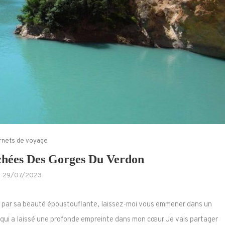
rnets de voyage
chées Des Gorges Du Verdon
29/07/2023
ra par sa beauté époustouflante, laissez-moi vous emmener dans un
 qui a laissé une profonde empreinte dans mon cœur.Je vais partager