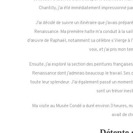
Chantilly, j’ai été immédiatement impressionné pa
J’ai décidé de suivre un itinéraire que j’avais prépa
Renaissance. Ma première halte m’a conduit à la salle
d’œuvre de Raphaël, notamment sa célèbre « Vierge à l’E
voix, et j’ai pris mon 
Ensuite, j’ai exploré la section des peintures françaises
Renaissance dont j’admirais beaucoup le travail. Se
toute leur splendeur. J’ai également passé un moment a
sont un trésor ines
Ma visite au Musée Condé a duré environ 3 heures, mais
avait de ch
Détente 