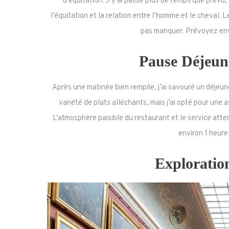
d’équitation. J’y ai passé plus de temps que prévu, c
l’équitation et la relation entre l’homme et le cheval.
pas manquer. Prévoyez envi
Pause Déjeun
Après une matinée bien remplie, j’ai savouré un déjeune
variété de plats alléchants, mais j’ai opté pour une 
L’atmosphère paisible du restaurant et le service att
environ 1 heur
Explorati