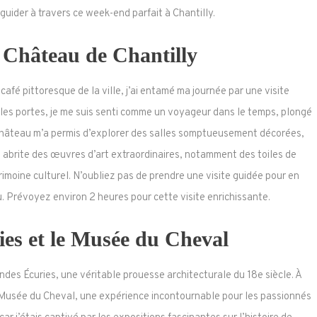
uider à travers ce week-end parfait à Chantilly.
 Château de Chantilly
café pittoresque de la ville, j’ai entamé ma journée par une visite
i les portes, je me suis senti comme un voyageur dans le temps, plongé
 château m’a permis d’explorer des salles somptueusement décorées,
i abrite des œuvres d’art extraordinaires, notamment des toiles de
trimoine culturel. N’oubliez pas de prendre une visite guidée pour en
. Prévoyez environ 2 heures pour cette visite enrichissante.
es et le Musée du Cheval
ndes Écuries, une véritable prouesse architecturale du 18e siècle. À
le Musée du Cheval, une expérience incontournable pour les passionnés