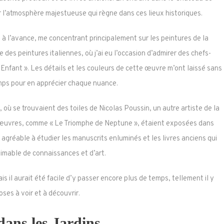
r l’atmosphère majestueuse qui règne dans ces lieux historiques.
ré à l’avance, me concentrant principalement sur les peintures de la
 des peintures italiennes, où j’ai eu l’occasion d’admirer des chefs-
nfant ». Les détails et les couleurs de cette œuvre m’ont laissé sans
temps pour en apprécier chaque nuance.
, où se trouvaient des toiles de Nicolas Poussin, un autre artiste de la
s œuvres, comme « Le Triomphe de Neptune », étaient exposées dans
gréable à étudier les manuscrits enluminés et les livres anciens qui
timable de connaissances et d’art.
 il aurait été facile d’y passer encore plus de temps, tellement il y
oses à voir et à découvrir.
dans les Jardins