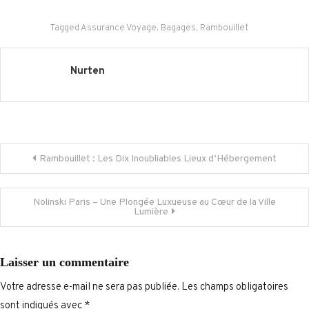
Tagged
Assurance Voyage
,
Bagages
,
Rambouillet
Nurten
Navigation
Rambouillet : Les Dix Inoubliables Lieux d’Hébergement
de
Nolinski Paris – Une Plongée Luxueuse au Cœur de la Ville
Lumière
l’article
Laisser un commentaire
Votre adresse e-mail ne sera pas publiée.
Les champs obligatoires
sont indiqués avec
*