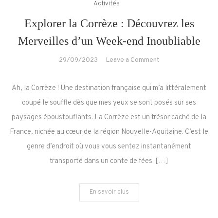
Activités
Explorer la Corrèze : Découvrez les
Merveilles d’un Week-end Inoubliable
on
29/09/2023
Leave a Comment
Explorer
la
Ah, la Corrèze ! Une destination française qui m’a littéralement
Corrèze
coupé le souffle dès que mes yeux se sont posés sur ses
:
paysages époustouflants. La Corrèze est un trésor caché de la
Découvrez
France, nichée au cœur de la région Nouvelle-Aquitaine. C’est le
les
Merveilles
genre d’endroit où vous vous sentez instantanément
d’un
transporté dans un conte de fées. […]
Week-
end
En savoir plus
Inoubliable