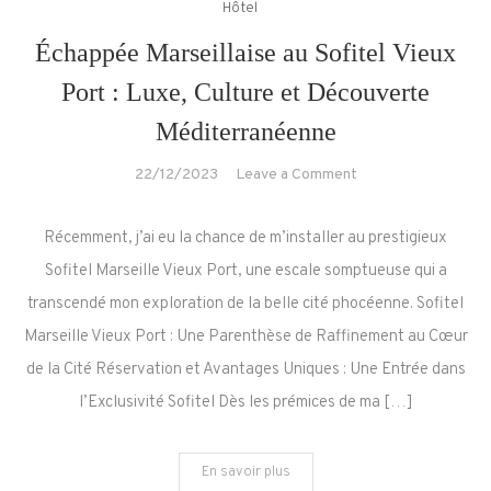
Hôtel
Échappée Marseillaise au Sofitel Vieux
Port : Luxe, Culture et Découverte
Méditerranéenne
on
22/12/2023
Leave a Comment
Échappée
Marseillaise
Récemment, j’ai eu la chance de m’installer au prestigieux
au
Sofitel Marseille Vieux Port, une escale somptueuse qui a
Sofitel
transcendé mon exploration de la belle cité phocéenne. Sofitel
Vieux
Marseille Vieux Port : Une Parenthèse de Raffinement au Cœur
Port
:
de la Cité Réservation et Avantages Uniques : Une Entrée dans
Luxe,
l’Exclusivité Sofitel Dès les prémices de ma […]
Culture
et
En savoir plus
Découverte