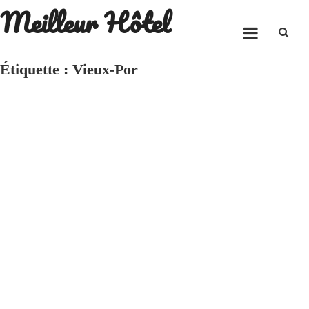
Meilleur Hôtel
Skip
to
content
Étiquette :
Vieux-Por