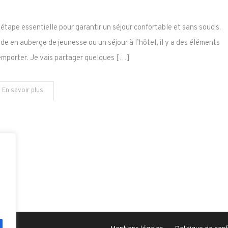
Conseils
de
étape essentielle pour garantir un séjour confortable et sans soucis.
Voyage
de en auberge de jeunesse ou un séjour à l’hôtel, il y a des éléments
:
’emporter. Je vais partager quelques […]
des
Essentiels
à
En savoir plus
Emporter
e