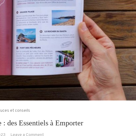
uces et conseils
 : des Essentiels à Emporter
on
023
Leave a Comment