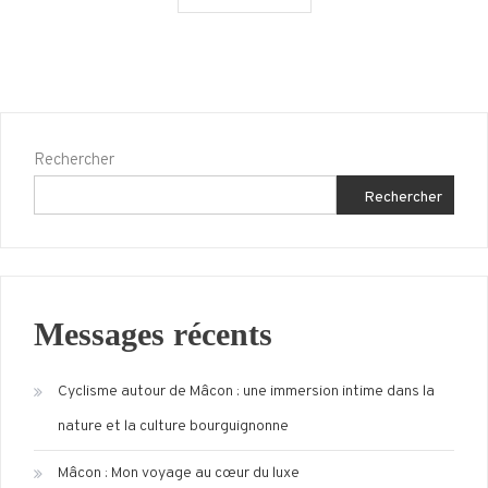
avant
de
voyager
à
Grenoble
Rechercher
Rechercher
Messages récents
Cyclisme autour de Mâcon : une immersion intime dans la
nature et la culture bourguignonne
Mâcon : Mon voyage au cœur du luxe