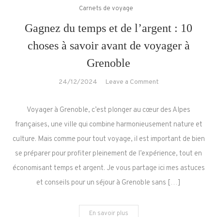
Carnets de voyage
Gagnez du temps et de l’argent : 10
choses à savoir avant de voyager à
Grenoble
on
24/12/2024
Leave a Comment
Gagnez
du
Voyager à Grenoble, c’est plonger au cœur des Alpes
temps
françaises, une ville qui combine harmonieusement nature et
et
culture. Mais comme pour tout voyage, il est important de bien
de
se préparer pour profiter pleinement de l’expérience, tout en
l’argent
:
économisant temps et argent. Je vous partage ici mes astuces
10
et conseils pour un séjour à Grenoble sans […]
choses
à
En savoir plus
savoir