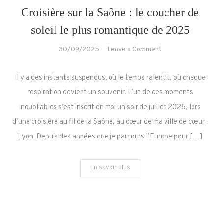
Croisière sur la Saône : le coucher de
soleil le plus romantique de 2025
on
30/09/2025
Leave a Comment
Croisière
sur
Il y a des instants suspendus, où le temps ralentit, où chaque
la
respiration devient un souvenir. L’un de ces moments
Saône
inoubliables s’est inscrit en moi un soir de juillet 2025, lors
:
d’une croisière au fil de la Saône, au cœur de ma ville de cœur :
le
coucher
Lyon. Depuis des années que je parcours l’Europe pour […]
de
soleil
En savoir plus
le
plus
romantique
de