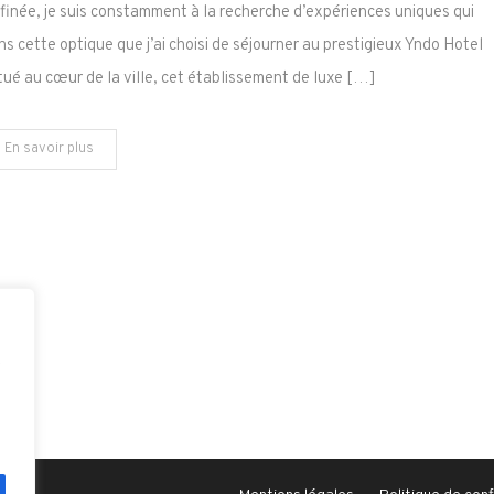
Hotel:
finée, je suis constamment à la recherche d’expériences uniques qui
Un
ans cette optique que j’ai choisi de séjourner au prestigieux Yndo Hotel
Refuge
tué au cœur de la ville, cet établissement de luxe […]
de
Luxe
au
En savoir plus
Cœur
de
Bordeaux
e