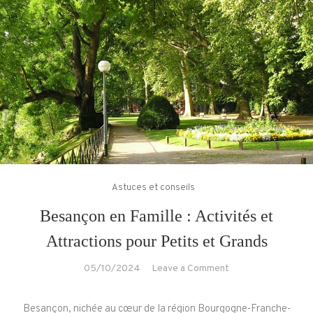
Astuces et conseils
Besançon en Famille : Activités et
Attractions pour Petits et Grands
on
05/10/2024
Leave a Comment
Besançon
en
Besançon, nichée au cœur de la région Bourgogne-Franche-