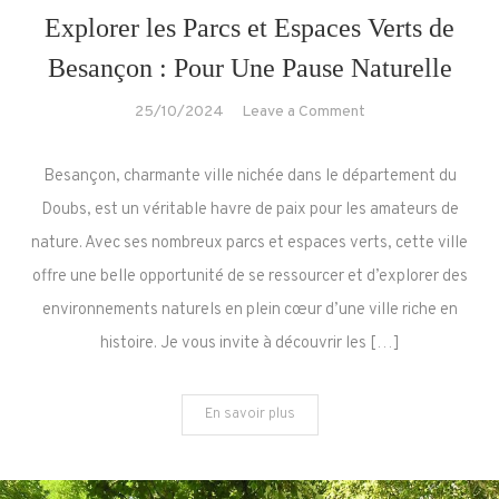
Explorer les Parcs et Espaces Verts de
Besançon : Pour Une Pause Naturelle
on
25/10/2024
Leave a Comment
Explorer
les
Besançon, charmante ville nichée dans le département du
Parcs
Doubs, est un véritable havre de paix pour les amateurs de
et
nature. Avec ses nombreux parcs et espaces verts, cette ville
Espaces
offre une belle opportunité de se ressourcer et d’explorer des
Verts
de
environnements naturels en plein cœur d’une ville riche en
Besançon
histoire. Je vous invite à découvrir les […]
:
Pour
En savoir plus
Une
Pause
Naturelle