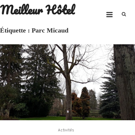
Meilleur Hôtel
Skip
to
content
Étiquette :
Parc Micaud
Activités