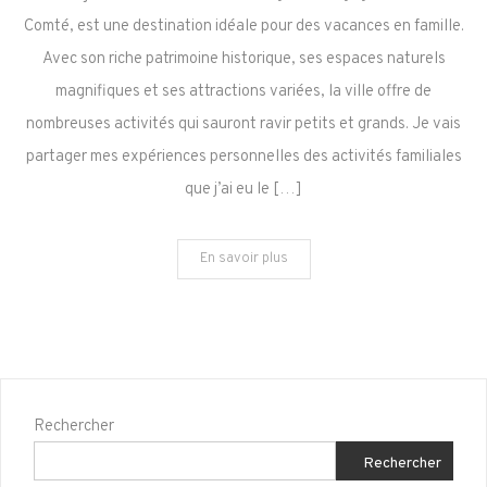
Famille
Comté, est une destination idéale pour des vacances en famille.
:
Avec son riche patrimoine historique, ses espaces naturels
Activités
magnifiques et ses attractions variées, la ville offre de
et
Attractions
nombreuses activités qui sauront ravir petits et grands. Je vais
pour
partager mes expériences personnelles des activités familiales
Petits
que j’ai eu le […]
et
Grands
En savoir plus
Rechercher
Rechercher