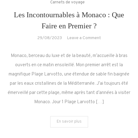
Carnets de voyage
Les Incontournables à Monaco : Que
Faire en Premier ?
on
29/08/2023
Leave a Comment
Les
Incontournables
Monaco, berceau du luxe et de la beauté, m’accueille à bras
à
ouverts en ce matin ensoleillé. Mon premier arrêt est la
Monaco
magnifique Plage Larvotto, une étendue de sable fin baignée
:
par les eaux cristallines de la Méditerranée. J’ai toujours été
Que
Faire
émerveillé par cette plage, même après tant d’années à visiter
en
Monaco. Jour 1 Plage Larvotto […]
Premier
?
En savoir plus