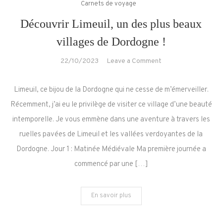
Carnets de voyage
Découvrir Limeuil, un des plus beaux
villages de Dordogne !
on
22/10/2023
Leave a Comment
Découvrir
Limeuil,
Limeuil, ce bijou de la Dordogne qui ne cesse de m’émerveiller.
un
Récemment, j’ai eu le privilège de visiter ce village d’une beauté
des
intemporelle. Je vous emmène dans une aventure à travers les
plus
ruelles pavées de Limeuil et les vallées verdoyantes de la
beaux
villages
Dordogne. Jour 1 : Matinée Médiévale Ma première journée a
de
commencé par une […]
Dordogne
!
En savoir plus