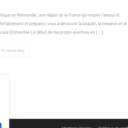
Un
séjour
que en Normandie, une région de la France qui respire l’amour et
romantique
onfortablement et préparez-vous à découvrir la beauté, la romance et le
en
Escale Enchantée Le début de ma propre aventure en […]
Normandie
En savoir plus
e