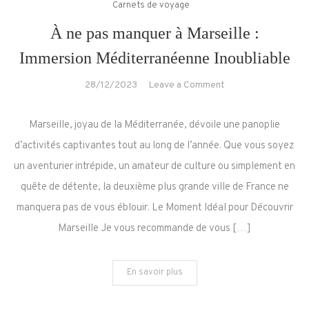
Carnets de voyage
À ne pas manquer à Marseille :
Immersion Méditerranéenne Inoubliable
on
28/12/2023
Leave a Comment
À
ne
Marseille, joyau de la Méditerranée, dévoile une panoplie
pas
d’activités captivantes tout au long de l’année. Que vous soyez
manquer
un aventurier intrépide, un amateur de culture ou simplement en
à
quête de détente, la deuxième plus grande ville de France ne
Marseille
:
manquera pas de vous éblouir. Le Moment Idéal pour Découvrir
Immersion
Marseille Je vous recommande de vous […]
Méditerranéenne
Inoubliable
En savoir plus