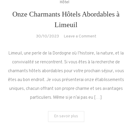
Hôtel
Onze Charmants Hôtels Abordables à
Limeuil
on
30/10/2023
Leave a Comment
Onze
Charmants
Limeuil, une perle de la Dordogne où l’histoire, la nature, et la
Hôtels
convivialité se rencontrent. Si vous êtes à la recherche de
Abordables
charmants hôtels abordables pour votre prochain séjour, vous
à
êtes au bon endroit. Je vous présenterai onze établissements
Limeuil
uniques, chacun offrant son propre charme et ses avantages
particuliers. Même si je n’ai pas eu […]
En savoir plus