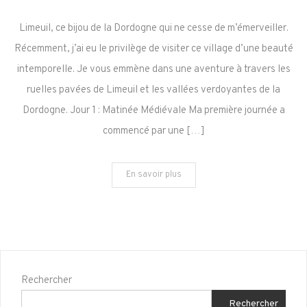
Découvrir
Limeuil,
Limeuil, ce bijou de la Dordogne qui ne cesse de m’émerveiller.
un
Récemment, j’ai eu le privilège de visiter ce village d’une beauté
des
intemporelle. Je vous emmène dans une aventure à travers les
plus
ruelles pavées de Limeuil et les vallées verdoyantes de la
beaux
villages
Dordogne. Jour 1 : Matinée Médiévale Ma première journée a
de
commencé par une […]
Dordogne
!
En savoir plus
Rechercher
Rechercher