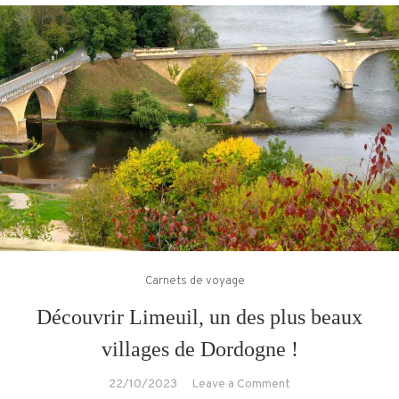
Carnets de voyage
Découvrir Limeuil, un des plus beaux
villages de Dordogne !
on
22/10/2023
Leave a Comment