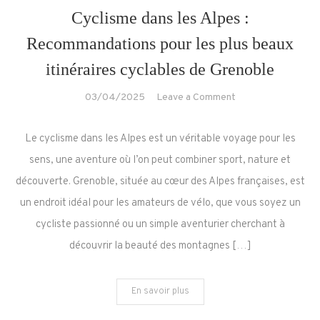
Cyclisme dans les Alpes :
Recommandations pour les plus beaux
itinéraires cyclables de Grenoble
on
03/04/2025
Leave a Comment
Cyclisme
dans
Le cyclisme dans les Alpes est un véritable voyage pour les
les
sens, une aventure où l’on peut combiner sport, nature et
Alpes
découverte. Grenoble, située au cœur des Alpes françaises, est
:
un endroit idéal pour les amateurs de vélo, que vous soyez un
Recommandations
pour
cycliste passionné ou un simple aventurier cherchant à
les
découvrir la beauté des montagnes […]
plus
beaux
En savoir plus
itinéraires
cyclables