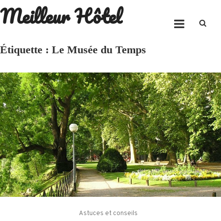
Meilleur Hôtel
Skip
to
content
Étiquette :
Le Musée du Temps
Astuces et conseils