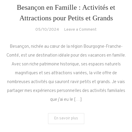
Besançon en Famille : Activités et
Attractions pour Petits et Grands
on
05/10/2024
Leave a Comment
Besançon
en
Besançon, nichée au cœur de la région Bourgogne-Franche-
Famille
Comté, est une destination idéale pour des vacances en famille.
:
Avec son riche patrimoine historique, ses espaces naturels
Activités
magnifiques et ses attractions variées, la ville offre de
et
Attractions
nombreuses activités qui sauront ravir petits et grands. Je vais
pour
partager mes expériences personnelles des activités familiales
Petits
que j’ai eu le […]
et
Grands
En savoir plus