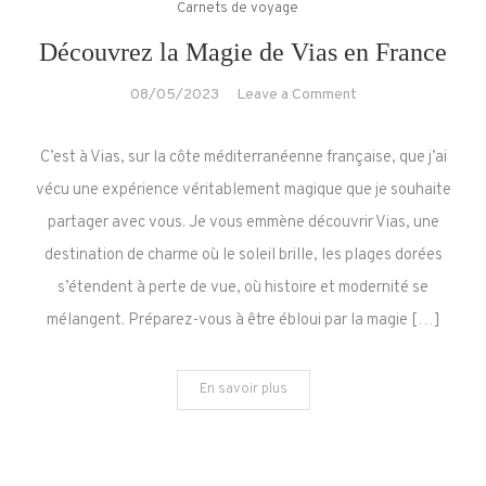
Carnets de voyage
Découvrez la Magie de Vias en France
on
08/05/2023
Leave a Comment
Découvrez
la
C’est à Vias, sur la côte méditerranéenne française, que j’ai
Magie
vécu une expérience véritablement magique que je souhaite
de
partager avec vous. Je vous emmène découvrir Vias, une
Vias
destination de charme où le soleil brille, les plages dorées
en
France
s’étendent à perte de vue, où histoire et modernité se
mélangent. Préparez-vous à être ébloui par la magie […]
En savoir plus