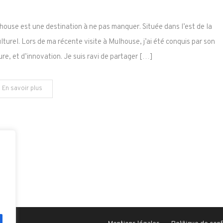
Découvrir
Mulhouse
ouse est une destination à ne pas manquer. Située dans l’est de la
:
ulturel. Lors de ma récente visite à Mulhouse, j’ai été conquis par son
Une
ure, et d’innovation. Je suis ravi de partager […]
Aventure
Alsacienne
En savoir plus
e