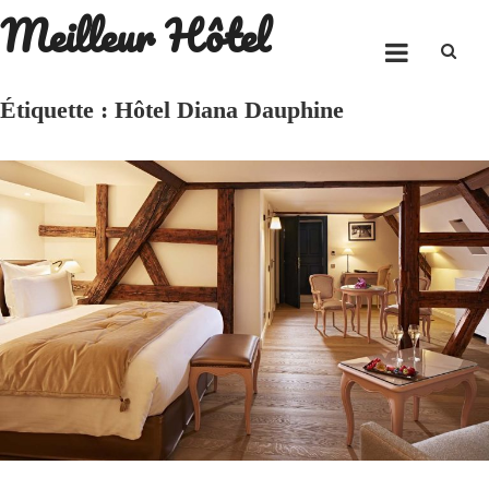
Meilleur Hôtel
Skip
to
content
Étiquette :
Hôtel Diana Dauphine