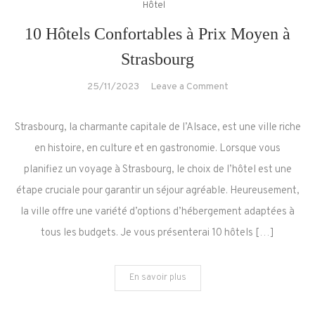
Hôtel
10 Hôtels Confortables à Prix Moyen à
Strasbourg
on
25/11/2023
Leave a Comment
10
Hôtels
Strasbourg, la charmante capitale de l’Alsace, est une ville riche
Confortables
en histoire, en culture et en gastronomie. Lorsque vous
à
planifiez un voyage à Strasbourg, le choix de l’hôtel est une
Prix
étape cruciale pour garantir un séjour agréable. Heureusement,
Moyen
à
la ville offre une variété d’options d’hébergement adaptées à
Strasbourg
tous les budgets. Je vous présenterai 10 hôtels […]
En savoir plus