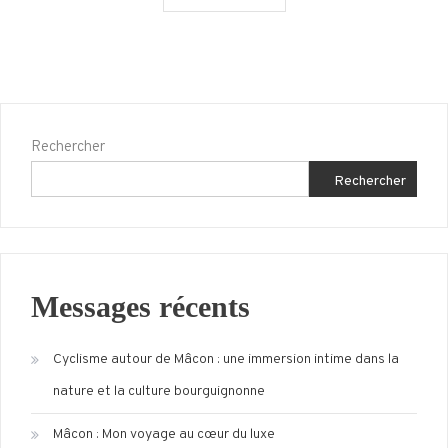
des
vacances
inoubliables
avec
les
enfants
Rechercher
Rechercher
Messages récents
Cyclisme autour de Mâcon : une immersion intime dans la
nature et la culture bourguignonne
Mâcon : Mon voyage au cœur du luxe