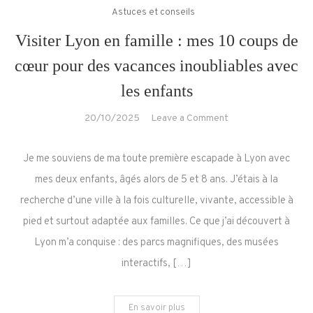
Astuces et conseils
Visiter Lyon en famille : mes 10 coups de
cœur pour des vacances inoubliables avec
les enfants
on
20/10/2025
Leave a Comment
Visiter
Lyon
Je me souviens de ma toute première escapade à Lyon avec
en
mes deux enfants, âgés alors de 5 et 8 ans. J’étais à la
famille
recherche d’une ville à la fois culturelle, vivante, accessible à
:
pied et surtout adaptée aux familles. Ce que j’ai découvert à
mes
10
Lyon m’a conquise : des parcs magnifiques, des musées
coups
interactifs, […]
de
cœur
En savoir plus
pour